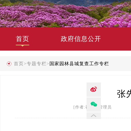
首页
政府信息公开
首页
>
专题专栏
>
国家园林县城复查工作专栏
​
[作者:禄劝县管理员 发布时