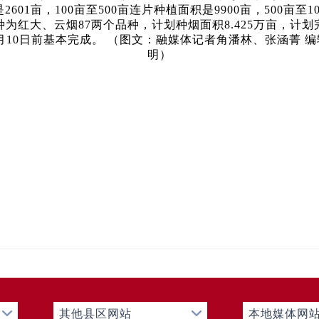
2601亩，100亩至500亩连片种植面积是9900亩，500亩至1
为红大、云烟87两个品种，计划种烟面积8.425万亩，计划
5月10日前基本完成。 （图文：融媒体记者角潘林、张涵菁 
明）
其他县区网站
本地媒体网