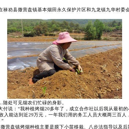
在禄劝县撒营盘镇基本烟田永久保护片区和九龙镇九华村委
…随处可见烟农们忙碌的身影。
付说：“我种植烤烟20多年了，成立合作社以后我从最初的
收入能达到近29万元，一年我们用的务工人员大概两三百人，算
”
，撒营盘镇烤烟种植主要是膜下小苗移栽、八步法指导以及后