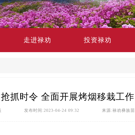
走进禄劝
投资禄劝
抢抓时令 全面开展烤烟移栽工作
员 发布时间:2023-04-24 09:32 来源:禄劝彝族苗