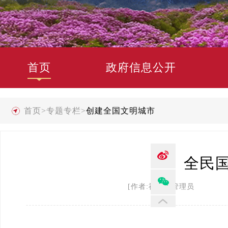
首页
政府信息公开
首页
>
专题专栏
>
创建全国文明城市
全民
[作者:禄劝县管理员 发布时