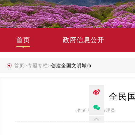
首页
政府信息公开
首页
>
专题专栏
>
创建全国文明城市
全民
[作者:禄劝县管理员 发布时