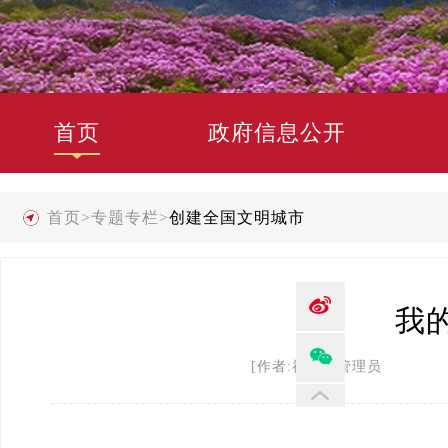
首页
政府信息公开
首页
>
专题专栏
>
创建全国文明城市
我
[作者:禄劝县管理员 发布时