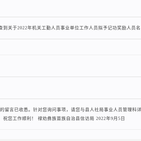
查到关于2022年机关工勤人员事业单位工作人员拟予记功奖励人员
的留言已收悉。针对您询问事项，请您与县人社局事业人员管理科详细咨询，
祝您工作顺利！ 禄劝彝族苗族自治县信访局 2022年9月5日