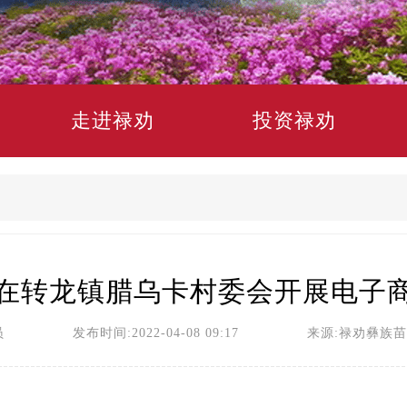
走进禄劝
投资禄劝
在转龙镇腊乌卡村委会开展电子
员 发布时间:2022-04-08 09:17 来源:禄劝彝族苗