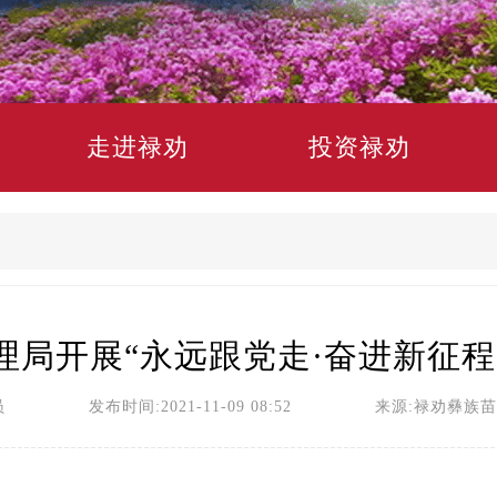
走进禄劝
投资禄劝
理局开展“永远跟党走·奋进新征程
员 发布时间:2021-11-09 08:52 来源:禄劝彝族苗