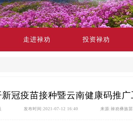
走进禄劝
投资禄劝
开新冠疫苗接种暨云南健康码推广
员 发布时间:2021-07-12 16:40 来源:禄劝彝族苗