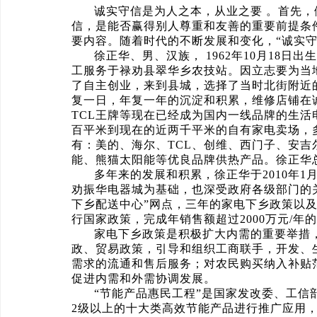
诚实守信是为人之本，从业之要 。首先
信，是能否赢得别人尊重和友善的重要前提条
要内容。随着时代的不断发展和变化，“诚实
徐正华、男、汉族， 1962年10月18
工服务于禄劝县翠华乡农技站。因立志要为当
了自主创业，来到县城，选择了当时北街附近
复一日，年复一年的沉淀和积累，维修店铺在
TCL王牌等现在已经成为国内一线品牌的生
百平米到现在的近两千平米的自有家电卖场，
有：美的、海尔、TCL、创维、西门子、安
能、熊猫太阳能等优良品牌供热产品。徐正华
多年来的发展和积累，徐正华于2010年
劝振华电器城为基础，也深受政府各级部门的
下乡配送中心”网点，三年的家电下乡政策以
行国家政策，完成年销售额超过2000万元/
家电下乡政策是积极扩大内需的重要举措
政、贸易政策，引导和组织工商联手，开发、
需求的流通和售后服务；对农民购买纳入补贴范
促进内需和外需协调发展。
“节能产品惠民工程”是国家发改委、工信
2级以上的十大类高效节能产品进行推广应用，