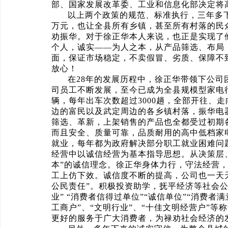
部、国家发展改革委、工业和信息化部决定将
以上两个政策的规范、标准执行，三年多下
万元，也让全县所有乡镇，甚至所有村落的民
劝振华。对于徐正华本人来说，也正是实现了
个人，诚实——为人之本，从产品筛选、布局
面，保证市场稳定，不卖假冒、劣质、保障不
放心！
在28年的发展历程中，徐正华带领下公司
司员工不断发展，至今已成为全县规模型家电
辆，每年出车次数超过3000趟，全部开往、
边的富民以及武定周边的各乡镇村落，振华电
筛选、革新，上架销售的产品也全都受过初期
而且安全、质量可靠，品质耐用的高中低档家
就业，每年都为政府解决部分职工就业困难问
经营中以诚信经营为基本指导思想。从决策层
本”的诚信理念。徐正华身体力行，守法经营
工上仿下效。诚信度不断的提高，公司也一天
公民责任”。积极投资助学，抚平经济等社会
业” “消费者信得过单位”“诚信单位”“消费者满
工商户”、“文明行业”、“十佳文明经营户”
更好的服务于广大消费者，为禄劝社会经济的