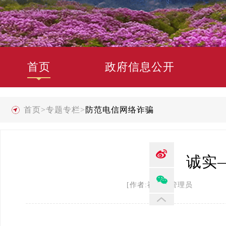
首页
政府信息公开
首页
>
专题专栏
>
防范电信网络诈骗
诚实
[作者:禄劝县管理员 发布时