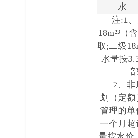
水
注
:1
18m²³
取;二级1
水量按3.
部
2、
划（定额
管理的单
一个月超
量按水价